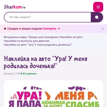
Shar
kom
.ru
✕
🔥 Скидки и акции недели
Смотреть →
Воздушные шары
/
Товары для праздника
/
Наклейки на авто
/
Наклейки на выписку для девочки
/
Наклейка на авто "Ура! У меня родилась доченька!"
Наклейка на авто "Ура! У меня
родилась доченька!"
Артикул: 7105
● В наличии