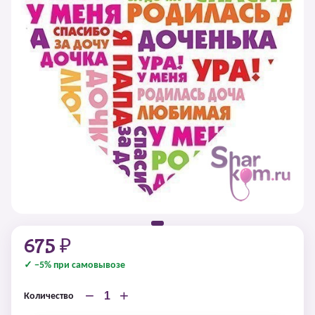
675 ₽
✓ −5% при самовывозе
−
+
Количество