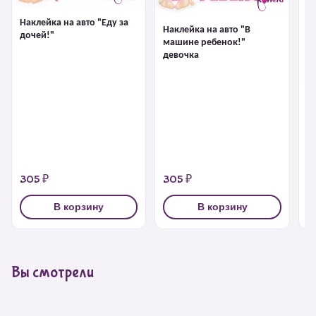
Наклейка на авто "Еду за
Наклейка на авто "В
дочей!"
машине ребенок!"
девочка
На
м
305 ₽
305 ₽
6
В корзину
В корзину
Вы смотрели