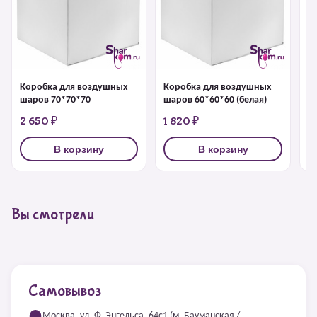
Коробка для воздушных
Коробка для воздушных
К
шаров 70*70*70
шаров 60*60*60 (белая)
ш
2 650 ₽
1 820 ₽
1
В корзину
В корзину
Вы смотрели
Самовывоз
Москва, ул. Ф. Энгельса, 64с1 (м. Бауманская /