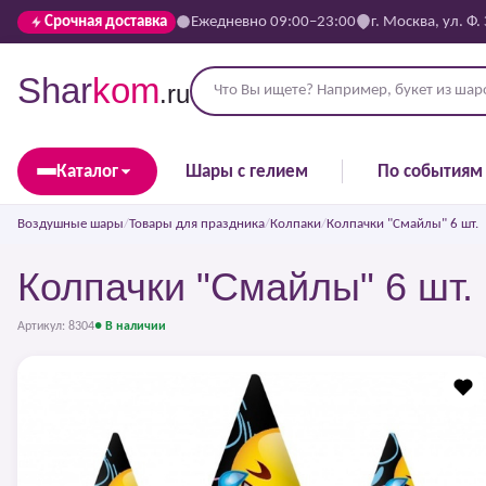
Срочная доставка
Ежедневно 09:00–23:00
г. Москва, ул. Ф.
Shar
kom
.ru
Каталог
Шары с гелием
По событиям
Воздушные шары
/
Товары для праздника
/
Колпаки
/
Колпачки "Смайлы" 6 шт.
Колпачки "Смайлы" 6 шт.
Артикул: 8304
● В наличии