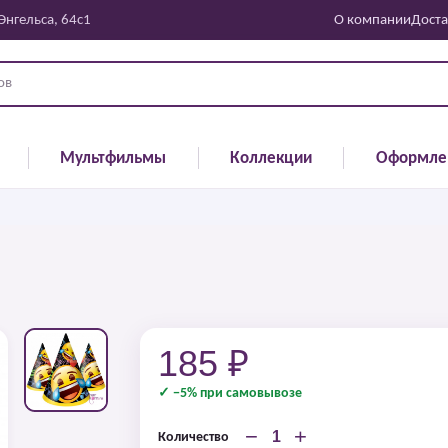
 Энгельса, 64с1
О компании
Доста
Мультфильмы
Коллекции
Оформле
185 ₽
✓ −5% при самовывозе
−
+
Количество