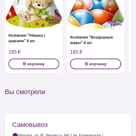
К
р
Колпачки "Мишка с
Колпачки "Воздушные
шарами" 6 шт.
шары" 6 шт.
185 ₽
185 ₽
1
В корзину
В корзину
Вы смотрели
Самовывоз
Москва, ул. Ф. Энгельса, 64с1 (м. Бауманская /