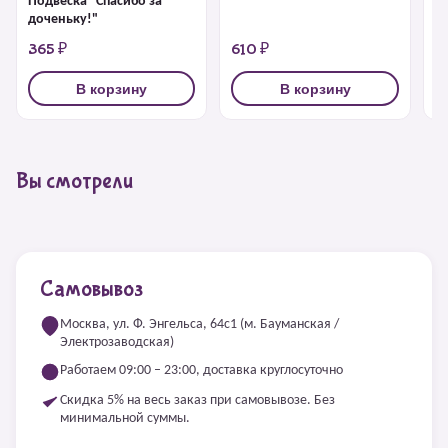
Подвеска "Спасибо за
доченьку!"
365 ₽
610 ₽
6
В корзину
В корзину
Вы смотрели
Самовывоз
Москва, ул. Ф. Энгельса, 64с1 (м. Бауманская /
Электрозаводская)
Работаем 09:00 – 23:00, доставка круглосуточно
Скидка 5% на весь заказ при самовывозе. Без
минимальной суммы.