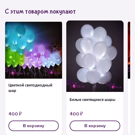
С этим товаром покупают
Цветной светодиодный
Ш
шар
с
Белые светящиеся шары
400 ₽
400 ₽
4
В корзину
В корзину