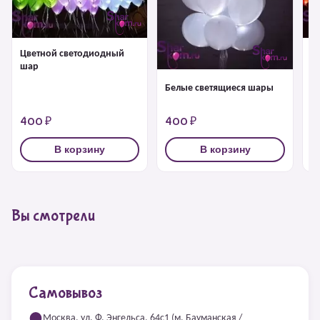
Цветной светодиодный
Ш
шар
с
Белые светящиеся шары
400 ₽
400 ₽
4
В корзину
В корзину
Вы смотрели
Самовывоз
Москва, ул. Ф. Энгельса, 64с1 (м. Бауманская /