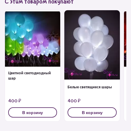
С этим товаром покупают
Цветной светодиодный
Ш
шар
с
Белые светящиеся шары
400 ₽
400 ₽
4
В корзину
В корзину