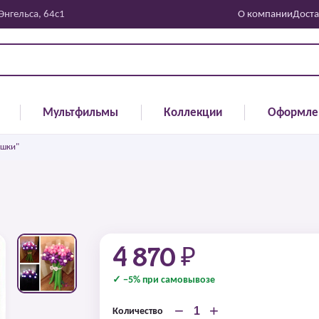
 Энгельса, 64с1
О компании
Доста
Мультфильмы
Коллекции
Оформле
ашки"
4 870 ₽
✓ −5% при самовывозе
−
+
Количество