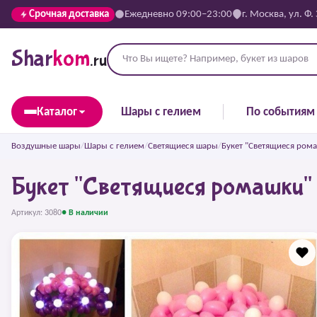
Срочная доставка
Ежедневно 09:00–23:00
г. Москва, ул. Ф.
Shar
kom
.ru
Каталог
Шары с гелием
По событиям
Воздушные шары
/
Шары с гелием
/
Светящиеся шары
/
Букет "Светящиеся ром
Букет "Светящиеся ромашки"
Артикул: 3080
● В наличии