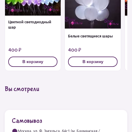
Цветной светодиодный
Ш
шар
с
Белые светящиеся шары
400 ₽
400 ₽
4
В корзину
В корзину
Вы смотрели
Самовывоз
Москва, ул. Ф. Энгельса, 64с1 (м. Бауманская /