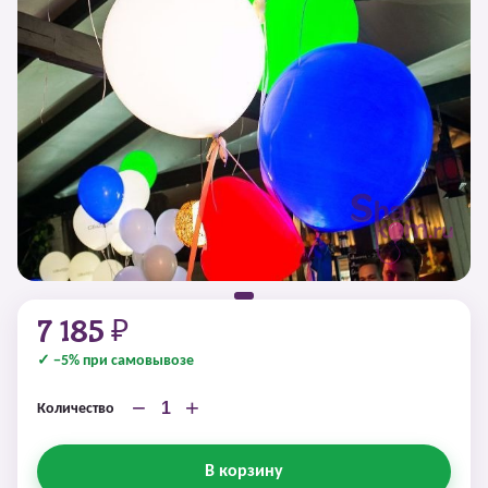
7 185 ₽
✓ −5% при самовывозе
−
+
Количество
В корзину