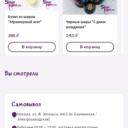
Букет из шаров
Ш
Черные шары "С днем
"Мраморный агат"
рождения"
395 ₽
240 ₽
2
В корзину
В корзину
Вы смотрели
Самовывоз
Москва, ул. Ф. Энгельса, 64с1 (м. Бауманская /
Электрозаводская)
Работаем 09:00 – 23:00, доставка круглосуточно