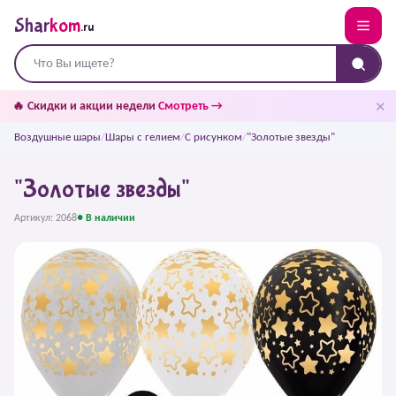
Shar
kom
.ru
✕
🔥 Скидки и акции недели
Смотреть →
Воздушные шары
/
Шары с гелием
/
С рисунком
/
"Золотые звезды"
"Золотые звезды"
Артикул: 2068
● В наличии