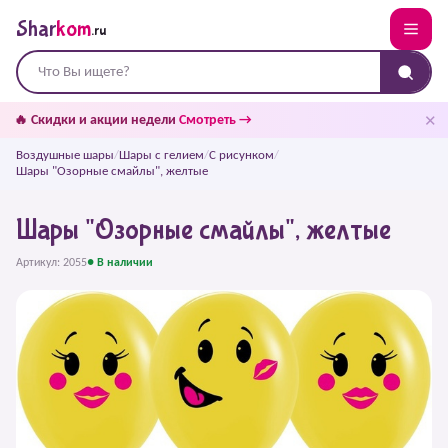
Shar
kom
.ru
✕
🔥 Скидки и акции недели
Смотреть →
Воздушные шары
/
Шары с гелием
/
С рисунком
/
Шары "Озорные смайлы", желтые
Шары "Озорные смайлы", желтые
Артикул: 2055
● В наличии