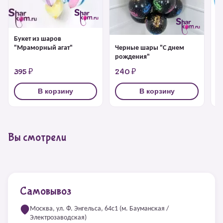
Букет из шаров
Ш
Черные шары "С днем
"Мраморный агат"
рождения"
395 ₽
240 ₽
2
В корзину
В корзину
Вы смотрели
Самовывоз
Москва, ул. Ф. Энгельса, 64с1 (м. Бауманская /
Электрозаводская)