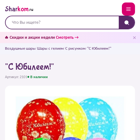
Shar
kom
.ru
✕
🔥 Скидки и акции недели
Смотреть →
Воздушные шары
/
Шары с гелием
/
С рисунком
/
"С Юбилеем!"
"С Юбилеем!"
Артикул: 2101
● В наличии