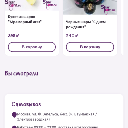
Букет из шаров
Ш
Черные шары "С днем
"Мраморный агат"
рождения"
395 ₽
240 ₽
2
В корзину
В корзину
Вы смотрели
Самовывоз
Москва, ул. Ф. Энгельса, 64с1 (м. Бауманская /
Электрозаводская)
Работаем 09:00 – 23:00, доставка круглосуточно