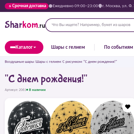
Срочная доставка
Ежедневно 09:00–23:00
г. Москва, ул. Ф.
Shar
kom
.ru
Каталог
Шары с гелием
По событиям
Воздушные шары
/
Шары с гелием
/
С рисунком
/
"С днем рождения!"
"С днем рождения!"
Артикул: 2061
● В наличии