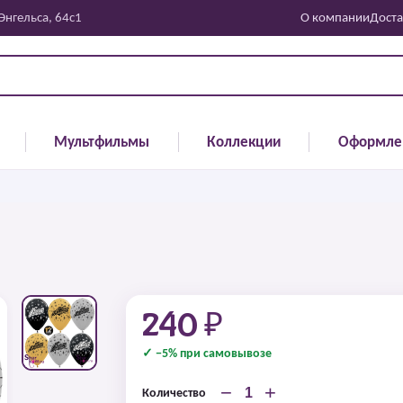
 Энгельса, 64с1
О компании
Доста
Мультфильмы
Коллекции
Оформле
240 ₽
✓ −5% при самовывозе
−
+
Количество