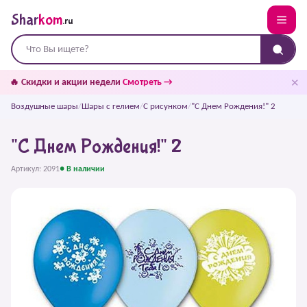
Shar
kom
.ru
✕
🔥 Скидки и акции недели
Смотреть →
Воздушные шары
/
Шары с гелием
/
С рисунком
/
"С Днем Рождения!" 2
"С Днем Рождения!" 2
Артикул: 2091
● В наличии