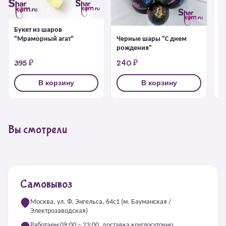
Букет из шаров
Ш
Черные шары "С днем
"Мраморный агат"
рождения"
395 ₽
240 ₽
2
В корзину
В корзину
Вы смотрели
Самовывоз
Москва, ул. Ф. Энгельса, 64с1 (м. Бауманская /
Электрозаводская)
Работаем 09:00 – 23:00, доставка круглосуточно