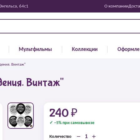
 Энгельса, 64с1
О компании
Доста
Мультфильмы
Коллекции
Оформле
дения. Винтаж"
ения. Винтаж"
240 ₽
✓ −5% при самовывозе
−
+
Количество