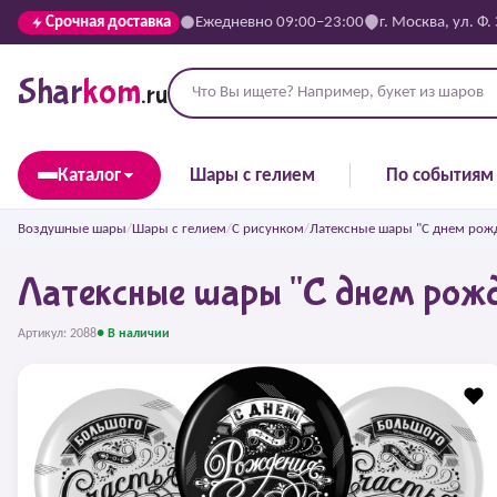
Срочная доставка
Ежедневно 09:00–23:00
г. Москва, ул. Ф.
Shar
kom
.ru
Каталог
Шары с гелием
По событиям
Воздушные шары
/
Шары с гелием
/
С рисунком
/
Латексные шары "С днем рож
Латексные шары "С днем рожд
Артикул: 2088
● В наличии