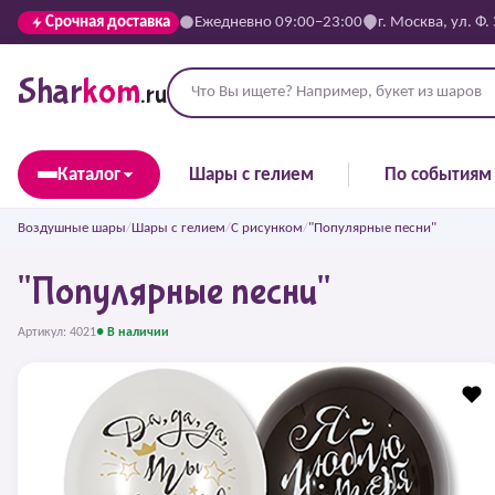
Срочная доставка
Ежедневно 09:00–23:00
г. Москва, ул. Ф.
Shar
kom
.ru
Каталог
Шары с гелием
По событиям
Воздушные шары
/
Шары с гелием
/
С рисунком
/
"Популярные песни"
"Популярные песни"
Артикул: 4021
● В наличии