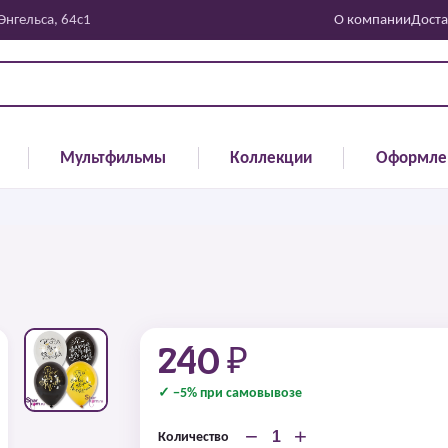
 Энгельса, 64с1
О компании
Доста
Мультфильмы
Коллекции
Оформле
240 ₽
✓ −5% при самовывозе
−
+
Количество