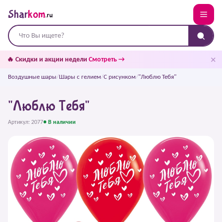
Shar
kom
.ru
✕
🔥 Скидки и акции недели
Смотреть →
Воздушные шары
/
Шары с гелием
/
С рисунком
/
"Люблю Тебя"
"Люблю Тебя"
Артикул: 2077
● В наличии