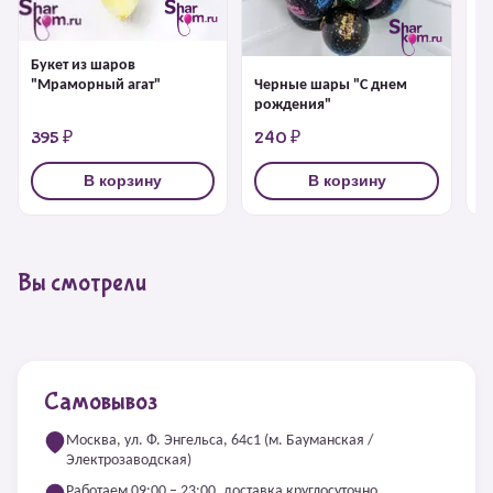
Букет из шаров
Ш
Черные шары "С днем
"Мраморный агат"
рождения"
395 ₽
240 ₽
2
В корзину
В корзину
Вы смотрели
Самовывоз
Москва, ул. Ф. Энгельса, 64с1 (м. Бауманская /
Электрозаводская)
Работаем 09:00 – 23:00, доставка круглосуточно