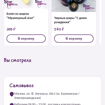
Букет из шаров
Ш
Черные шары "С днем
"Мраморный агат"
рождения"
395 ₽
240 ₽
2
В корзину
В корзину
Вы смотрели
Самовывоз
Москва, ул. Ф. Энгельса, 64с1 (м. Бауманская /
Электрозаводская)
Работаем 09:00 – 23:00, доставка круглосуточно