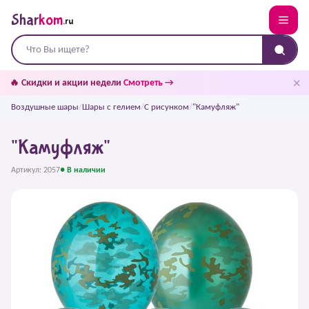
Shar
kom
.ru
✕
🔥 Скидки и акции недели
Смотреть →
Воздушные шары
/
Шары с гелием
/
С рисунком
/
"Камуфляж"
"Камуфляж"
Артикул: 2057
● В наличии