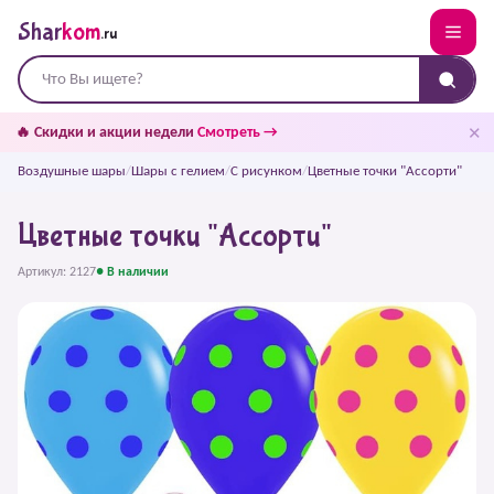
Shar
kom
.ru
✕
🔥 Скидки и акции недели
Смотреть →
Воздушные шары
/
Шары с гелием
/
С рисунком
/
Цветные точки "Ассорти"
Цветные точки "Ассорти"
Артикул: 2127
● В наличии