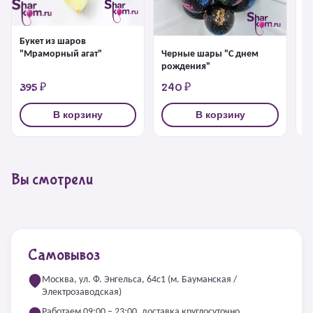
Букет из шаров
Ш
Черные шары "С днем
"Мраморный агат"
рождения"
395 ₽
240 ₽
2
В корзину
В корзину
Вы смотрели
Самовывоз
Москва, ул. Ф. Энгельса, 64с1 (м. Бауманская /
Электрозаводская)
Работаем 09:00 – 23:00, доставка круглосуточно