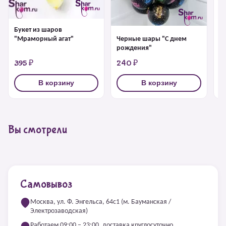
Букет из шаров
Ш
Черные шары "С днем
"Мраморный агат"
рождения"
395 ₽
240 ₽
2
В корзину
В корзину
Вы смотрели
Самовывоз
Москва, ул. Ф. Энгельса, 64с1 (м. Бауманская /
Электрозаводская)
Работаем 09:00 – 23:00, доставка круглосуточно