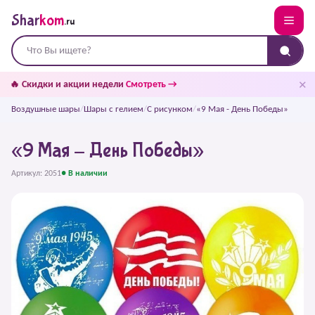
Shar
kom
.ru
✕
🔥 Скидки и акции недели
Смотреть →
Воздушные шары
/
Шары с гелием
/
С рисунком
/
«9 Мая - День Победы»
«9 Мая - День Победы»
Артикул: 2051
● В наличии