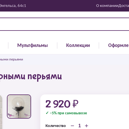
 Энгельса, 64с1
О компании
Доста
Мультфильмы
Коллекции
Оформле
рными перьями
ерными перьями
2 920 ₽
✓ −5% при самовывозе
−
+
Количество