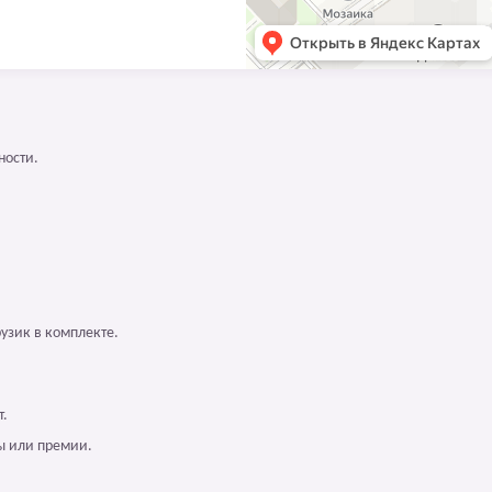
ности.
узик в комплекте.
т.
ы или премии.