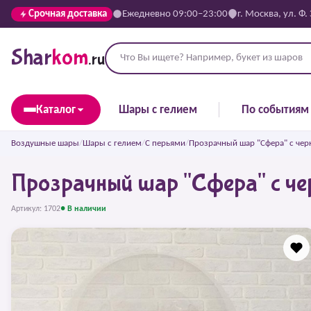
Срочная доставка
Ежедневно 09:00–23:00
г. Москва, ул. Ф.
Shar
kom
.ru
Каталог
Шары с гелием
По событиям
Воздушные шары
/
Шары с гелием
/
С перьями
/
Прозрачный шар "Сфера" с че
Прозрачный шар "Сфера" с ч
Артикул: 1702
● В наличии