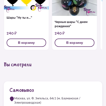
Шары "Ну ты и…"
Ш
Черные шары "С днем
рождения"
240 ₽
240 ₽
2
В корзину
В корзину
Вы смотрели
Самовывоз
Москва, ул. Ф. Энгельса, 64с1 (м. Бауманская /
Электрозаводская)