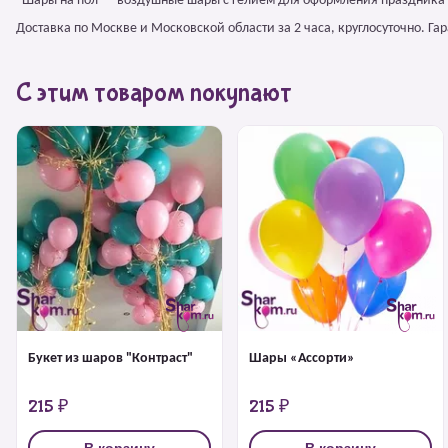
"Шары на пол" – воздушные шары с гелием для оформления праздника 
Доставка по Москве и Московской области за 2 часа, круглосуточно. Г
С этим товаром покупают
Букет из шаров "Контраст"
Шары «Ассорти»
215 ₽
215 ₽
В корзину
В корзину