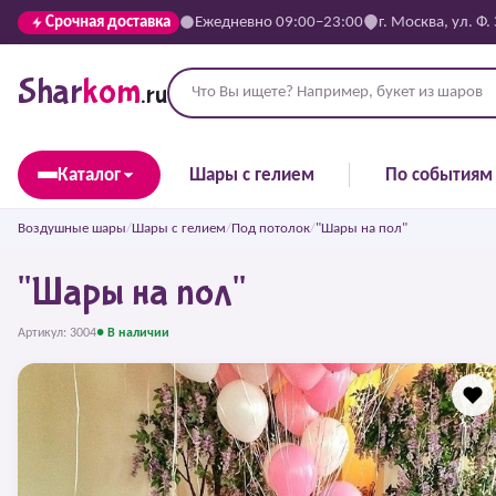
Срочная доставка
Ежедневно 09:00–23:00
г. Москва, ул. Ф.
Shar
kom
.ru
Каталог
Шары с гелием
По событиям
Воздушные шары
/
Шары с гелием
/
Под потолок
/
"Шары на пол"
"Шары на пол"
Артикул: 3004
● В наличии