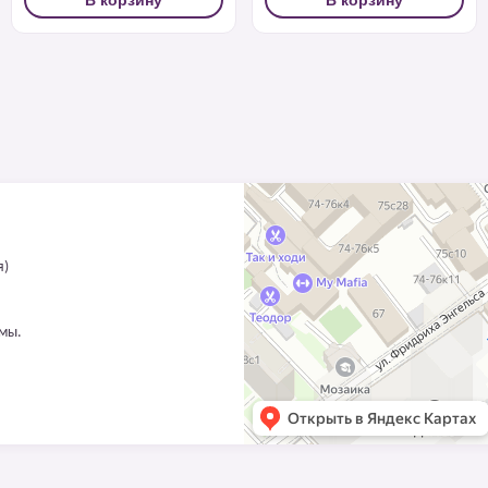
я)
ммы.