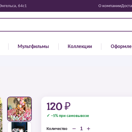
 Энгельса, 64с1
О компании
Доста
Мультфильмы
Коллекции
Оформле
120 ₽
✓ −5% при самовывозе
−
+
Количество