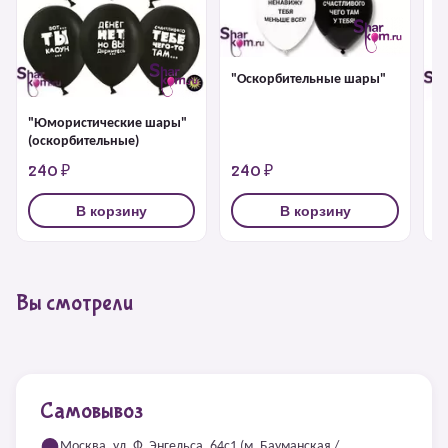
"Оскорбительные шары"
"Юмористические шары"
"
(оскорбительные)
240 ₽
240 ₽
2
В корзину
В корзину
Вы смотрели
Самовывоз
Москва, ул. Ф. Энгельса, 64с1 (м. Бауманская /