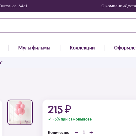
 Энгельса, 64с1
О компании
Доста
Мультфильмы
Коллекции
Оформле
й"
215 ₽
✓ −5% при самовывозе
−
+
Количество