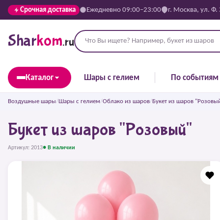
Срочная доставка
Ежедневно 09:00–23:00
г. Москва, ул. Ф.
Shar
kom
.ru
Каталог
Шары с гелием
По событиям
Воздушные шары
/
Шары с гелием
/
Облако из шаров
/
Букет из шаров "Розовы
Букет из шаров "Розовый"
Артикул: 2013
● В наличии