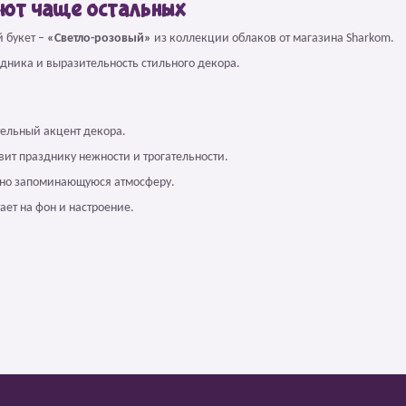
ают чаще остальных
 букет –
«Светло-розовый»
из коллекции облаков от магазина Sharkom.
здника и выразительность стильного декора.
тельный акцент декора.
вит празднику нежности и трогательности.
, но запоминающуюся атмосферу.
ает на фон и настроение.