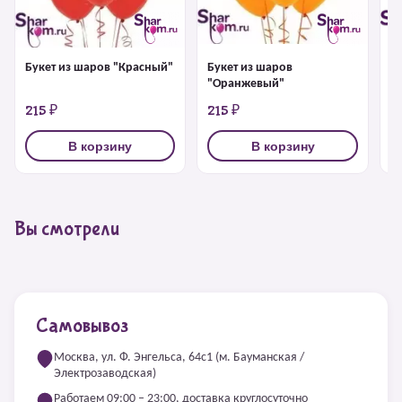
Букет из шаров "Красный"
Букет из шаров
Б
"Оранжевый"
215 ₽
215 ₽
2
В корзину
В корзину
Вы смотрели
Самовывоз
Москва, ул. Ф. Энгельса, 64с1 (м. Бауманская /
Электрозаводская)
Работаем 09:00 – 23:00, доставка круглосуточно