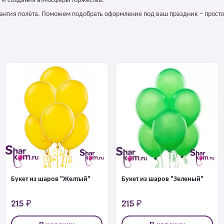
 и создания атмосферы торжества.
арантия полёта. Поможем подобрать оформление под ваш праздник – просто
Букет из шаров "Желтый"
Букет из шаров "Зеленый"
215 ₽
215 ₽