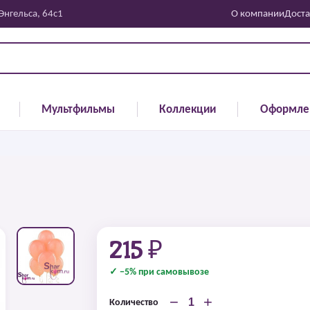
 Энгельса, 64с1
О компании
Доста
Мультфильмы
Коллекции
Оформле
215 ₽
✓ −5% при самовывозе
−
+
Количество