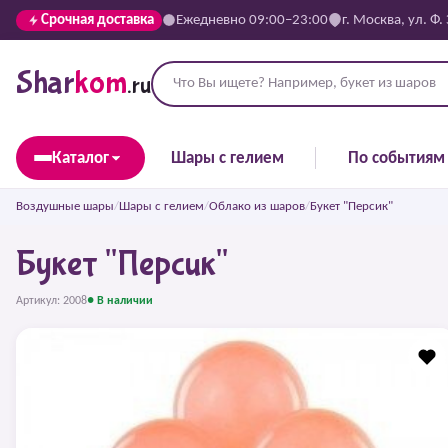
Срочная доставка
Ежедневно 09:00–23:00
г. Москва, ул. Ф.
Shar
kom
.ru
Каталог
Шары с гелием
По событиям
Воздушные шары
/
Шары с гелием
/
Облако из шаров
/
Букет "Персик"
Букет "Персик"
Артикул: 2008
● В наличии