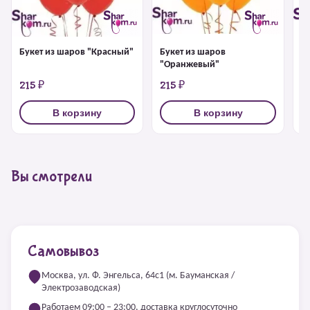
Букет из шаров "Красный"
Букет из шаров
Б
"Оранжевый"
215 ₽
215 ₽
2
В корзину
В корзину
Вы смотрели
Самовывоз
Москва, ул. Ф. Энгельса, 64с1 (м. Бауманская /
Электрозаводская)
Работаем 09:00 – 23:00, доставка круглосуточно