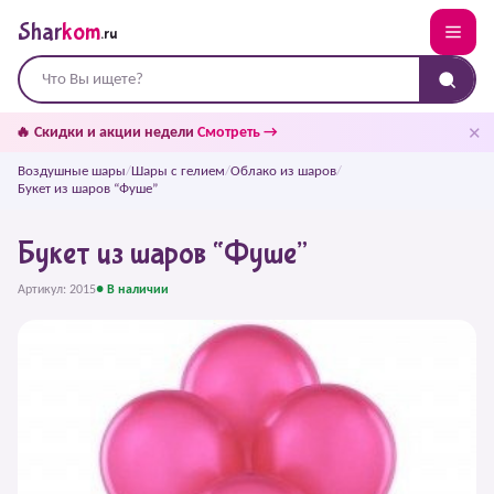
Shar
kom
.ru
✕
🔥 Скидки и акции недели
Смотреть →
Воздушные шары
/
Шары с гелием
/
Облако из шаров
/
Букет из шаров “Фуше”
Букет из шаров “Фуше”
Артикул: 2015
● В наличии