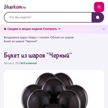
Shar
kom
.ru
✕
🔥 Скидки и акции недели
Смотреть →
Воздушные шары
/
Шары с гелием
/
Облако из шаров
/
Букет из шаров “Черный”
Букет из шаров “Черный”
Артикул: 2020
● В наличии