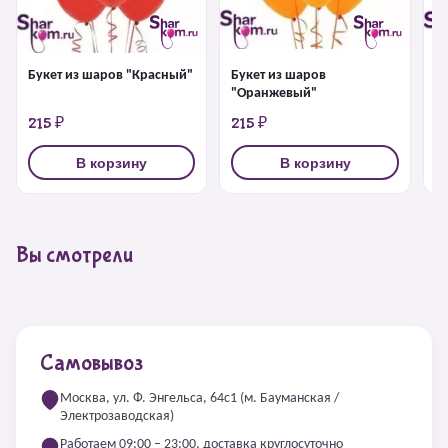
Букет из шаров "Красный"
Букет из шаров
Б
"Оранжевый"
215 ₽
215 ₽
2
В корзину
В корзину
Вы смотрели
Самовывоз
Москва, ул. Ф. Энгельса, 64с1 (м. Бауманская /
Электрозаводская)
Работаем 09:00 – 23:00, доставка круглосуточно