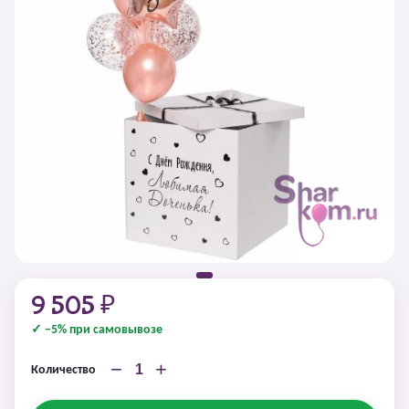
9 505 ₽
✓ −5% при самовывозе
−
+
Количество