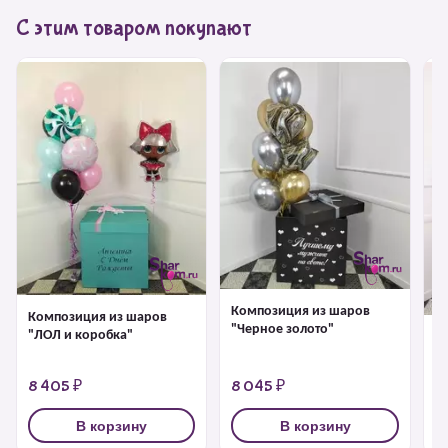
С этим товаром покупают
Композиция из шаров
Композиция из шаров
"Черное золото"
"ЛОЛ и коробка"
К
"
8 405 ₽
8 045 ₽
7
В корзину
В корзину