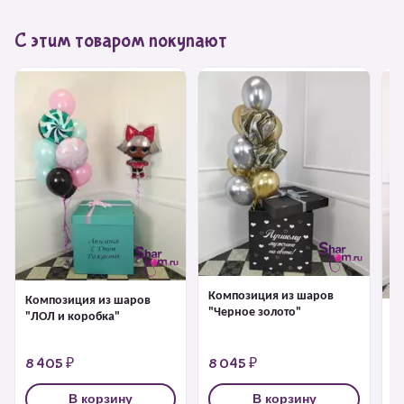
С этим товаром покупают
Композиция из шаров
Композиция из шаров
"Черное золото"
"ЛОЛ и коробка"
К
"
8 405 ₽
8 045 ₽
7
В корзину
В корзину