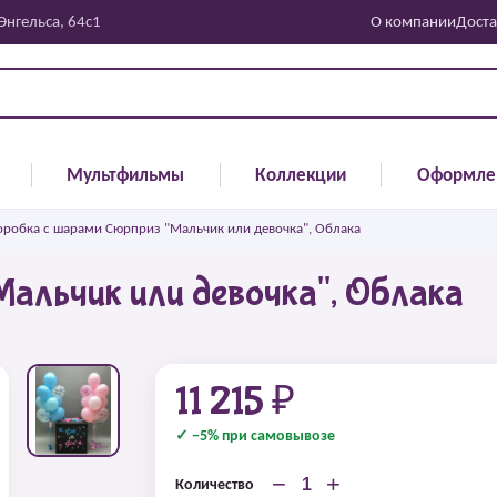
 Энгельса, 64с1
О компании
Доста
Мультфильмы
Коллекции
Оформле
оробка с шарами Сюрприз "Мальчик или девочка", Облака
альчик или девочка", Облака
11 215 ₽
✓ −5% при самовывозе
−
+
Количество