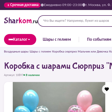
Срочная доставка
Ежедневно 09:00–23:00
г. Москва, ул. Ф.
Shar
kom
.ru
Каталог
Шары с гелием
По событиям
Воздушные шары
/
Шары с гелием
/
Коробка сюрприз Мальчик или Девочка
/
К
Коробка с шарами Сюрприз "М
Артикул: 10897
● В наличии