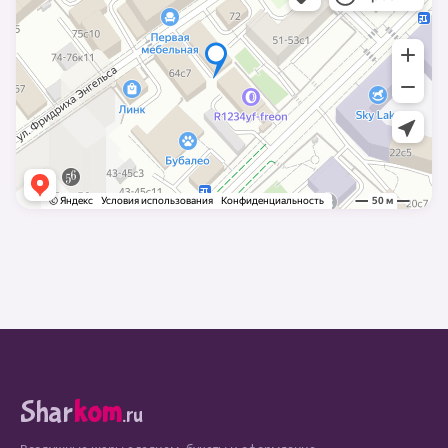
Shar
kom
.ru