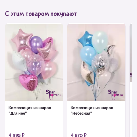
С этим товаром покупают
К
"В
Композиция из шаров
Композиция из шаров
"Для нее"
"Небесная"
4 995 ₽
4 870 ₽
4