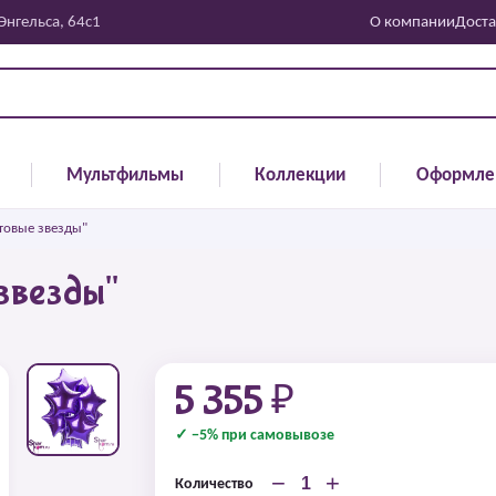
 Энгельса, 64с1
О компании
Доста
Мультфильмы
Коллекции
Оформле
товые звезды"
звезды"
5 355 ₽
✓ −5% при самовывозе
−
+
Количество