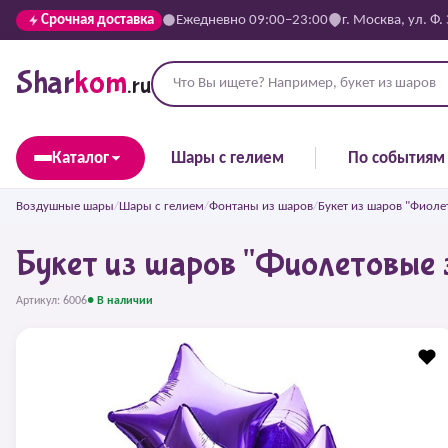
Срочная доставка
Ежедневно 09:00–23:00
г. Москва, ул. Ф.
Shar
kom
.ru
Каталог
Шары с гелием
По событиям
Воздушные шары
/
Шары с гелием
/
Фонтаны из шаров
/
Букет из шаров "Фиоле
Букет из шаров "Фиолетовые 
Артикул: 6006
● В наличии