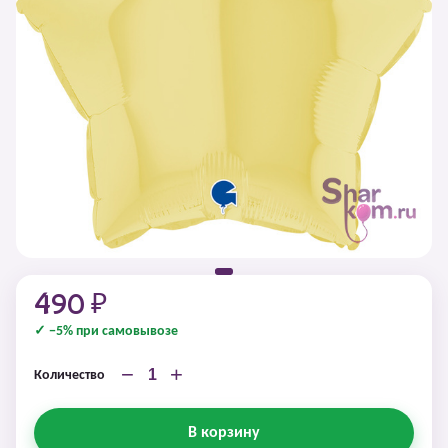
490 ₽
✓ −5% при самовывозе
−
+
Количество
В корзину