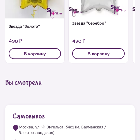
Звезда "Серебро"
З
Звезда "Золото"
490 ₽
490 ₽
4
В корзину
В корзину
Вы смотрели
Самовывоз
Москва, ул. Ф. Энгельса, 64с1 (м. Бауманская /
Электрозаводская)