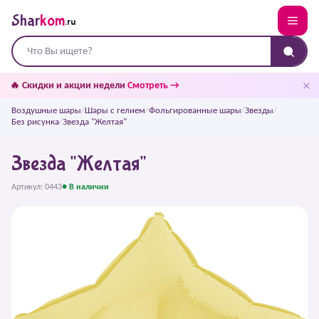
Shar
kom
.ru
✕
🔥 Скидки и акции недели
Смотреть →
Воздушные шары
/
Шары с гелием
/
Фольгированные шары
/
Звезды
/
Без рисунка
/
Звезда "Желтая"
Звезда "Желтая"
Артикул: 0443
● В наличии