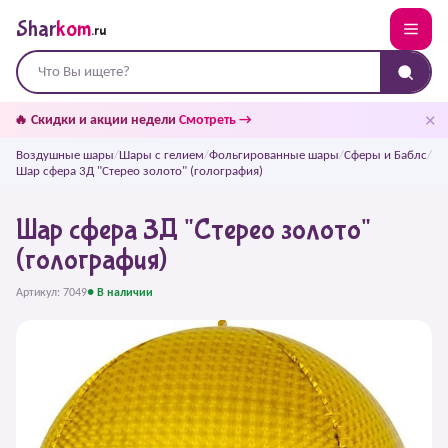
Shar
kom
.ru
✕
🔥 Скидки и акции недели
Смотреть →
Воздушные шары
/
Шары с гелием
/
Фольгированные шары
/
Сферы и Баблс
/
Шар сфера 3Д "Стерео золото" (голография)
Шар сфера 3Д "Стерео золото"
(голография)
Артикул: 7049
● В наличии