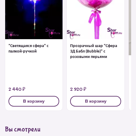
"Светящаяся сфера" с
Прозрачный шар "Сфера
палкой-ручкой
3Д Бабл (Bubble)" с
розовыми перьями
"С
1 
2 440 ₽
2 920 ₽
3
В корзину
В корзину
Вы смотрели