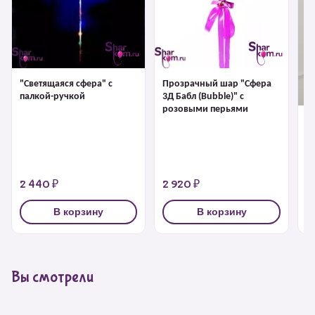
"Светящаяся сфера" с
Прозрачный шар "Сфера
палкой-ручкой
3Д Бабл (Bubble)" с
розовыми перьями
"С
1 
2 440 ₽
2 920 ₽
3
В корзину
В корзину
Вы смотрели