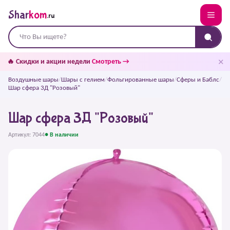
Shar
kom
.ru
✕
🔥 Скидки и акции недели
Смотреть →
Воздушные шары
/
Шары с гелием
/
Фольгированные шары
/
Сферы и Баблс
/
Шар сфера 3Д "Розовый"
Шар сфера 3Д "Розовый"
Артикул: 7044
● В наличии