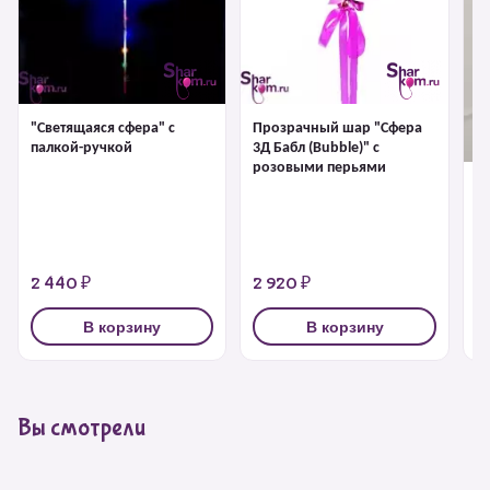
"Светящаяся сфера" с
Прозрачный шар "Сфера
палкой-ручкой
3Д Бабл (Bubble)" с
розовыми перьями
"С
1 
2 440 ₽
2 920 ₽
3
В корзину
В корзину
Вы смотрели