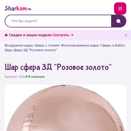
Shar
kom
.ru
✕
🔥 Скидки и акции недели
Смотреть →
Воздушные шары
/
Шары с гелием
/
Фольгированные шары
/
Сферы и Баблс
/
Шар сфера 3Д "Розовое золото"
Шар сфера 3Д "Розовое золото"
Артикул: 7042
● В наличии