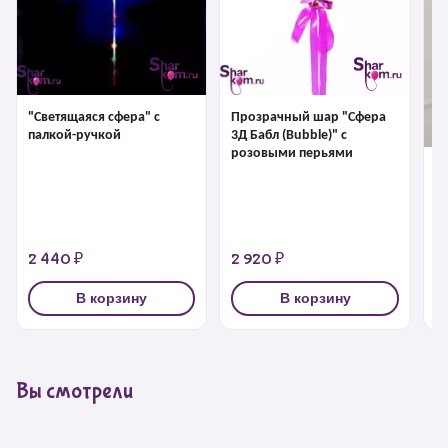
"Светящаяся сфера" с
Прозрачный шар "Сфера
палкой-ручкой
3Д Бабл (Bubble)" с
розовыми перьями
"С
1 
2 440 ₽
2 920 ₽
3
В корзину
В корзину
Вы смотрели