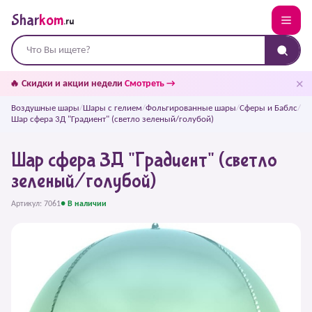
Shar
kom
.ru
✕
🔥 Скидки и акции недели
Смотреть →
Воздушные шары
/
Шары с гелием
/
Фольгированные шары
/
Сферы и Баблс
/
Шар сфера 3Д "Градиент" (светло зеленый/голубой)
Шар сфера 3Д "Градиент" (светло
зеленый/голубой)
Артикул: 7061
● В наличии