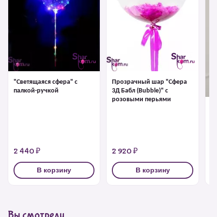
"Светящаяся сфера" с
Прозрачный шар "Сфера
палкой-ручкой
3Д Бабл (Bubble)" с
розовыми перьями
"С
1 
2 440 ₽
2 920 ₽
3
В корзину
В корзину
Вы смотрели