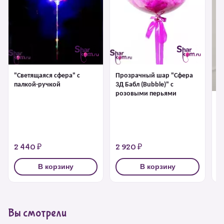
"Светящаяся сфера" с
Прозрачный шар "Сфера
палкой-ручкой
3Д Бабл (Bubble)" с
розовыми перьями
"С
1 
2 440 ₽
2 920 ₽
3
В корзину
В корзину
Вы смотрели