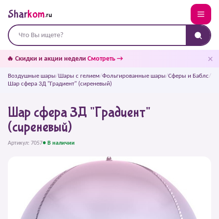
Shar
kom
.ru
✕
🔥 Скидки и акции недели
Смотреть →
Воздушные шары
/
Шары с гелием
/
Фольгированные шары
/
Сферы и Баблс
/
Шар сфера 3Д "Градиент" (сиреневый)
Шар сфера 3Д "Градиент"
(сиреневый)
Артикул: 7057
● В наличии