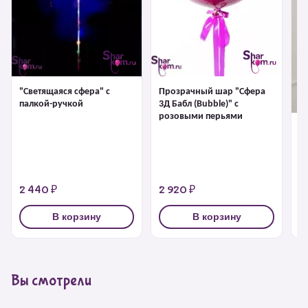
"Светящаяся сфера" с
Прозрачный шар "Сфера
палкой-ручкой
3Д Бабл (Bubble)" с
розовыми перьями
"С
1 
2 440 ₽
2 920 ₽
3
В корзину
В корзину
Вы смотрели