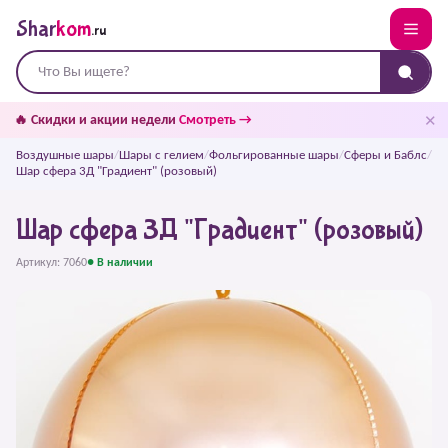
Shar
kom
.ru
✕
🔥 Скидки и акции недели
Смотреть →
Воздушные шары
/
Шары с гелием
/
Фольгированные шары
/
Сферы и Баблс
/
Шар сфера 3Д "Градиент" (розовый)
Шар сфера 3Д "Градиент" (розовый)
Артикул: 7060
● В наличии