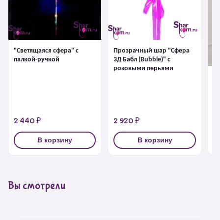
"Светящаяся сфера" с
Прозрачный шар "Сфера
палкой-ручкой
3Д Бабл (Bubble)" с
розовыми перьями
"С
1 
2 440 ₽
2 920 ₽
3
В корзину
В корзину
Вы смотрели