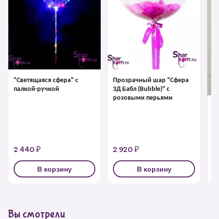
"Светящаяся сфера" с
Прозрачный шар "Сфера
палкой-ручкой
3Д Бабл (Bubble)" с
розовыми перьями
"С
1 
2 440 ₽
2 920 ₽
3
В корзину
В корзину
Вы смотрели