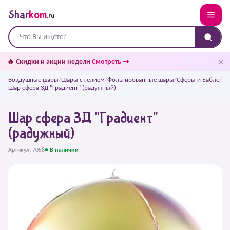
Shar
kom
.ru
✕
🔥 Скидки и акции недели
Смотреть →
Воздушные шары
/
Шары с гелием
/
Фольгированные шары
/
Сферы и Баблс
/
Шар сфера 3Д "Градиент" (радужный)
Шар сфера 3Д "Градиент"
(радужный)
Артикул: 7058
● В наличии