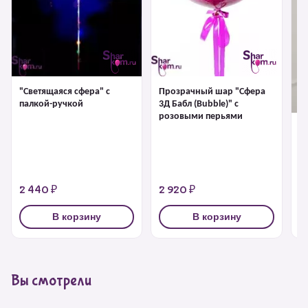
"Светящаяся сфера" с
Прозрачный шар "Сфера
палкой-ручкой
3Д Бабл (Bubble)" с
розовыми перьями
"С
1 
2 440 ₽
2 920 ₽
3
В корзину
В корзину
Вы смотрели