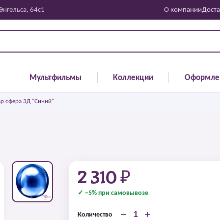
 Энгельса, 64с1
О компании
Доста
Мультфильмы
Коллекции
Оформле
р сфера 3Д "Синий"
2 310 ₽
✓ −5% при самовывозе
−
+
Количество