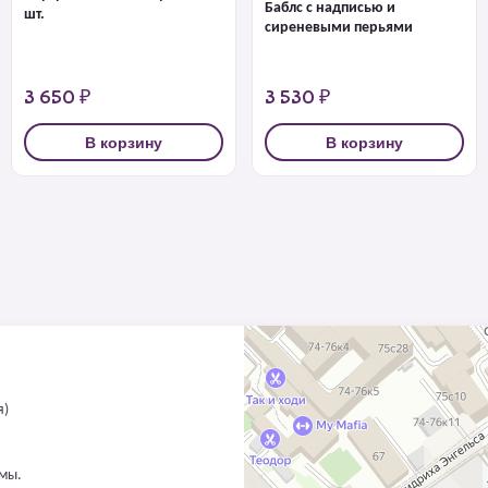
Баблс с надписью и
шт.
сиреневыми перьями
3 650 ₽
3 530 ₽
В корзину
В корзину
я)
ммы.