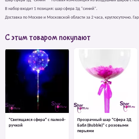
Шар сфера 3Д "Синий" – готовая композиция из воздушных шаров с ге
В набор входит 1 позиция: шар сфера 3д "синий".
Доставка по Москве и Московской области за 2 часа, круглосуточно. Г
С этим товаром покупают
"Светящаяся сфера" с палкой-
Прозрачный шар "Сфера 3Д
ручкой
Бабл (Bubble)" с розовыми
перьями