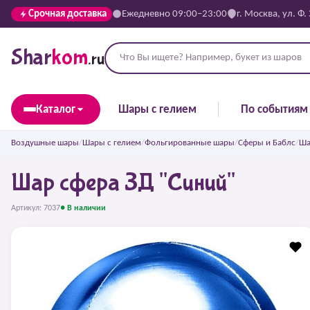
Срочная доставка
Ежедневно 09:00–23:00
г. Москва, ул. Ф.
Shar
kom
.ru
Каталог
Шары с гелием
По событиям
Воздушные шары
/
Шары с гелием
/
Фольгированные шары
/
Сферы и Баблс
/
Ша
Шар сфера 3Д "Синий"
Артикул: 7037
● В наличии