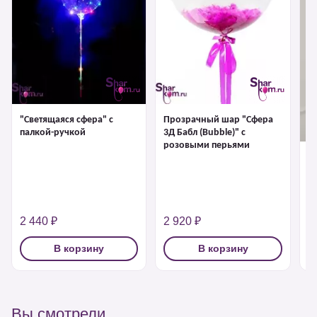
"Светящаяся сфера" с
Прозрачный шар "Сфера
палкой-ручкой
3Д Бабл (Bubble)" с
розовыми перьями
"С
1 
2 440 ₽
2 920 ₽
3
В корзину
В корзину
Вы смотрели