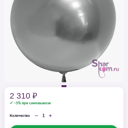
2 310 ₽
✓ −5% при самовывозе
−
+
Количество